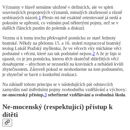
Významy v hlavě nemáme uložené v definicích, ale ve spleti
souvisejících propojených významů, minulých zkušeností a různě
sesbíraných názorů.
1
Přesto mi mé exaktně orientované já nedá a
pokusím se upřesnit, co vnímám pod některými pojmy, než se v
dalších článcích pustím do polemik a diskuzí.
Vezmu si k tomu trochu překvapivě pomůcku ze staré Jednoty
bratrské. Někdy na přelomu 15. a 16. století rozpracoval bratrský
teolog Lukáš Pražský myšlenku, že ve věcech víry mícháme věci
podstatné s věcmi, které zas tak podstatné nejsou.
2
A že je fajn si
ujasnit, co je jen pomůcka, kterou těch skutečně důležitých věcí
dosahujeme – abychom se nezasekli na kravinách a nehádali kvůli
zbytečnostem. Zároveň pokud se neshodneme na tom podstatném,
je zbytečné se bavit o konkrétní realizaci.
Na základě tohoto principu se v následujících pár odstavcích
zamyslím nad ústředními pojmy svobodného vzdělávání a výchovy:
ne-mocenský přístup,
3
sebeřízené vzdělávání a svobodná škola
.
Ne-mocenský (respektující) přístup k
dítěti