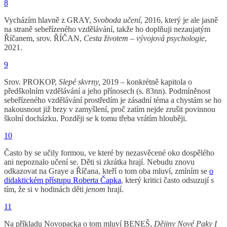
8
Vycházím hlavně z GRAY,
Svoboda učení
, 2016, který je ale jasně
na straně sebeřízeného vzdělávání, takže ho doplňuji nezaujatým
Říčanem, srov. ŘÍČAN,
Cesta životem – vývojová psychologie
,
2021.
9
Srov. PROKOP,
Slepé skvrny,
2019 – konkrétně kapitola o
předškolním vzdělávání a jeho přínosech (s. 83nn). Podmíněnost
sebeřízeného vzdělávání prostředím je zásadní téma a chystám se ho
nakousnout již brzy v zamyšlení, proč zatím nejde zrušit povinnou
školní docházku. Později se k tomu třeba vrátím hlouběji.
10
Často by se učily formou, ve které by nezasvěcené oko dospělého
ani nepoznalo učení se. Děti si zkrátka hrají. Nebudu znovu
odkazovat na Graye a Říčana, kteří o tom oba mluví, zmíním se
o
didaktickém přístupu Roberta Čapka
, který kritici často odsuzují s
tím, že si v hodinách děti
jenom
hrají.
11
Na příkladu Novopacka o tom mluví BENEŠ,
Dějiny Nové Paky I