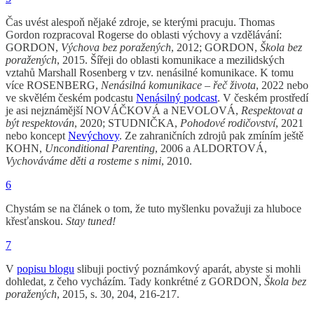
Čas uvést alespoň nějaké zdroje, se kterými pracuju. Thomas
Gordon rozpracoval Rogerse do oblasti výchovy a vzdělávání:
GORDON,
Výchova bez poražených
, 2012; GORDON,
Škola bez
poražených
, 2015. Šířeji do oblasti komunikace a mezilidských
vztahů Marshall Rosenberg v tzv. nenásilné komunikace. K tomu
více ROSENBERG,
Nenásilná komunikace – řeč života
, 2022 nebo
ve skvělém českém podcastu
Nenásilný podcast
. V českém prostředí
je asi nejznámější NOVÁČKOVÁ a NEVOLOVÁ,
Respektovat a
být respektován
, 2020; STUDNIČKA,
Pohodové rodičovství
, 2021
nebo koncept
Nevýchovy
. Ze zahraničních zdrojů pak zmíním ještě
KOHN,
Unconditional Parenting
, 2006 a ALDORTOVÁ,
Vychováváme děti a rosteme s nimi
, 2010.
6
Chystám se na článek o tom, že tuto myšlenku považuji za hluboce
křesťanskou.
Stay tuned!
7
V
popisu blogu
slibuji poctivý poznámkový aparát, abyste si mohli
dohledat, z čeho vycházím. Tady konkrétné z GORDON,
Škola bez
poražených
, 2015, s. 30, 204, 216-217.