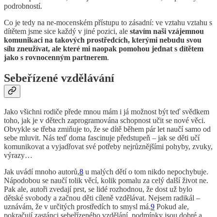
podrobností.
Co je tedy na ne-mocenském přístupu to zásadní: ve vztahu vztahu s
dítětem jsme sice každý v jiné pozici, ale
stavím naši vzájemnou
komunikaci na takových prostředcích, kterými nebudu svou
sílu zneužívat, ale které mi naopak pomohou jednat s dítětem
jako s rovnocenným partnerem
.
Sebeřízené vzdělávání
Jako všichni rodiče přede mnou mám i já možnost být teď svědkem
toho, jak je v dětech zaprogramována schopnost učit se nové věci.
Obvykle se třeba zmiňuje to, že se dítě během pár let naučí samo od
sebe mluvit. Nás teď doma fascinuje předstupeň – jak se děti učí
komunikovat a vyjadřovat své potřeby nejrůznějšími pohyby, zvuky,
výrazy…
Jak uvádí mnoho autorů,
8
u malých dětí o tom nikdo nepochybuje.
Nápodobou se naučí tolik věcí, kolik pomalu za celý další život ne.
Pak ale, autoři zvedají prst, se lidé rozhodnou, že dost už bylo
dětské svobody a začnou děti cíleně vzdělávat. Nejsem radikál –
uznávám, že v určitých prostředích to smysl má.
9
Pokud ale,
pokračují zastánci sebeřízeného vzdělání, podmínky jsou dobré a