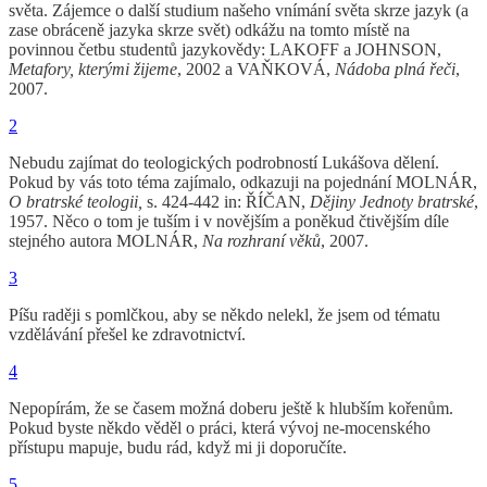
světa. Zájemce o další studium našeho vnímání světa skrze jazyk (a
zase obráceně jazyka skrze svět) odkážu na tomto místě na
povinnou četbu studentů jazykovědy: LAKOFF a JOHNSON,
Metafory, kterými žijeme
, 2002 a VAŇKOVÁ,
Nádoba plná řeči
,
2007.
2
Nebudu zajímat do teologických podrobností Lukášova dělení.
Pokud by vás toto téma zajímalo, odkazuji na pojednání MOLNÁR,
O bratrské teologii,
s. 424-442 in: ŘÍČAN,
Dějiny Jednoty bratrské
,
1957. Něco o tom je tuším i v novějším a poněkud čtivějším díle
stejného autora MOLNÁR,
Na rozhraní věků
, 2007.
3
Píšu raději s pomlčkou, aby se někdo nelekl, že jsem od tématu
vzdělávání přešel ke zdravotnictví.
4
Nepopírám, že se časem možná doberu ještě k hlubším kořenům.
Pokud byste někdo věděl o práci, která vývoj ne-mocenského
přístupu mapuje, budu rád, když mi ji doporučíte.
5