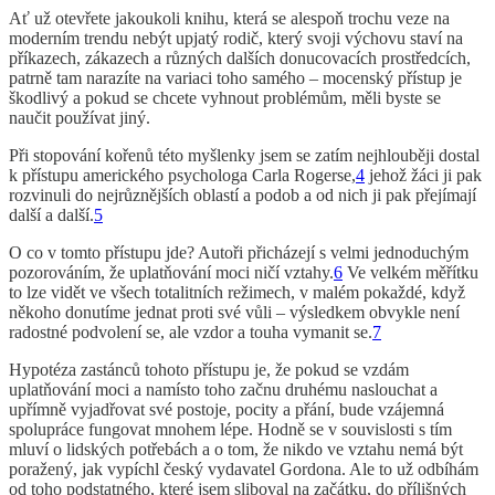
Ať už otevřete jakoukoli knihu, která se alespoň trochu veze na
moderním trendu nebýt upjatý rodič, který svoji výchovu staví na
příkazech, zákazech a různých dalších donucovacích prostředcích,
patrně tam narazíte na variaci toho samého – mocenský přístup je
škodlivý a pokud se chcete vyhnout problémům, měli byste se
naučit používat jiný.
Při stopování kořenů této myšlenky jsem se zatím nejhlouběji dostal
k přístupu amerického psychologa Carla Rogerse,
4
jehož žáci ji pak
rozvinuli do nejrůznějších oblastí a podob a od nich ji pak přejímají
další a další.
5
O co v tomto přístupu jde? Autoři přicházejí s velmi jednoduchým
pozorováním, že uplatňování moci ničí vztahy.
6
Ve velkém měřítku
to lze vidět ve všech totalitních režimech, v malém pokaždé, když
někoho donutíme jednat proti své vůli – výsledkem obvykle není
radostné podvolení se, ale vzdor a touha vymanit se.
7
Hypotéza zastánců tohoto přístupu je, že pokud se vzdám
uplatňování moci a namísto toho začnu druhému naslouchat a
upřímně vyjadřovat své postoje, pocity a přání, bude vzájemná
spolupráce fungovat mnohem lépe. Hodně se v souvislosti s tím
mluví o lidských potřebách a o tom, že nikdo ve vztahu nemá být
poražený, jak vypíchl český vydavatel Gordona. Ale to už odbíhám
od toho podstatného, které jsem sliboval na začátku, do přílišných