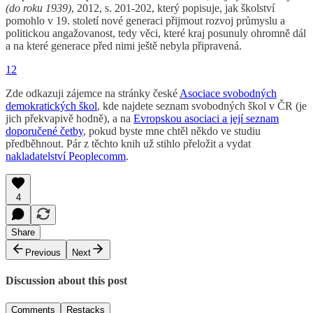
(do roku 1939)
, 2012, s. 201-202, který popisuje, jak školství
pomohlo v 19. století nové generaci přijmout rozvoj průmyslu a
politickou angažovanost, tedy věci, které kraj posunuly ohromně dál
a na které generace před nimi ještě nebyla připravená.
12
Zde odkazuji zájemce na stránky české
Asociace svobodných
demokratických škol
, kde najdete seznam svobodných škol v ČR (je
jich překvapivě hodně), a na
Evropskou asociaci a její seznam
doporučené četby
, pokud byste mne chtěl někdo ve studiu
předběhnout. Pár z těchto knih už stihlo přeložit a vydat
nakladatelství Peoplecomm
.
4
Share
Previous
Next
Discussion about this post
Comments
Restacks