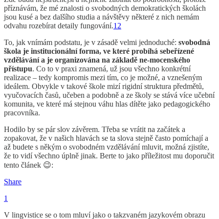
příznávám, že mé znalosti o svobodných demokratických školách
jsou kusé a bez dalšího studia a návštěvy některé z nich nemám
odvahu rozebírat detaily fungování.
12
To, jak vnímám podstatu, je v zásadě velmi jednoduché:
svobodná
škola je institucionální forma, ve které probíhá sebeřízené
vzdělávání a je organizována na základě ne-mocenského
přístupu
. Co to v praxi znamená, už jsou všechno konkrétní
realizace – tedy kompromis mezi tím, co je možné, a vznešeným
ideálem. Obvykle v takové škole mizí rigidní struktura předmětů,
vyučovacích časů, učeben a podobně a ze školy se stává více učební
komunita, ve které má stejnou váhu hlas dítěte jako pedagogického
pracovníka.
Hodilo by se pár slov závěrem. Třeba se vrátit na začátek a
zopakovat, že v našich hlavách se ta slova stejně často pomíchají a
až budete s někým o svobodném vzdělávání mluvit, možná zjistíte,
že to vidí všechno úplně jinak. Berte to jako příležitost mu doporučit
tento článek 😉:
Share
1
V lingvistice se o tom mluví jako o takzvaném jazykovém obrazu