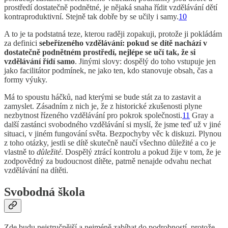
prostředí dostatečně podnětné, je nějaká snaha řídit vzdělávání dětí
kontraproduktivní. Stejně tak dobře by se učily i samy.
10
A to je ta podstatná teze, kterou raději zopakuji, protože ji pokládám
za definici
sebeřízeného vzdělávání: pokud se dítě nachází v
dostatečně podnětném prostředí, nejlépe se učí tak, že si
vzdělávání řídí samo
. Jinými slovy: dospělý do toho vstupuje jen
jako facilitátor podmínek, ne jako ten, kdo stanovuje obsah, čas a
formy výuky.
Má to spoustu háčků, nad kterými se bude stát za to zastavit a
zamyslet. Zásadním z nich je, že z historické zkušenosti plyne
nezbytnost řízeného vzdělávání pro pokrok společnosti.
11
Gray a
další zastánci svobodného vzdělávání si myslí, že jsme teď už v jiné
situaci, v jiném fungování světa. Bezpochyby věc k diskuzi. Plynou
z toho otázky, jestli se dítě skutečně naučí všechno důležité a co je
vlastně to
důležité
. Dospělý ztrácí kontrolu a pokud žije v tom, že je
zodpovědný za budoucnost dítěte, patrně nenajde odvahu nechat
vzdělávání na dítěti.
Svobodná škola
Zde budu nejstručnější a nejméně zabíhat do podrobností, protože