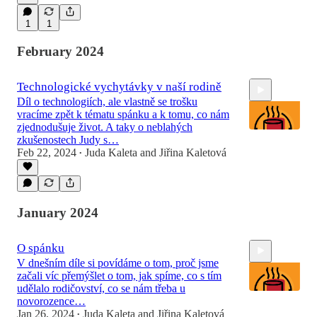
1
1
February 2024
Technologické vychytávky v naší rodině
Díl o technologiích, ale vlastně se trošku
vracíme zpět k tématu spánku a k tomu, co nám
zjednodušuje život. A taky o neblahých
zkušenostech Judy s…
Feb 22, 2024
Juda Kaleta
and
Jiřina Kaletová
•
43:10
January 2024
O spánku
V dnešním díle si povídáme o tom, proč jsme
začali víc přemýšlet o tom, jak spíme, co s tím
udělalo rodičovství, co se nám třeba u
novorozence…
Jan 26, 2024
Juda Kaleta
and
Jiřina Kaletová
•