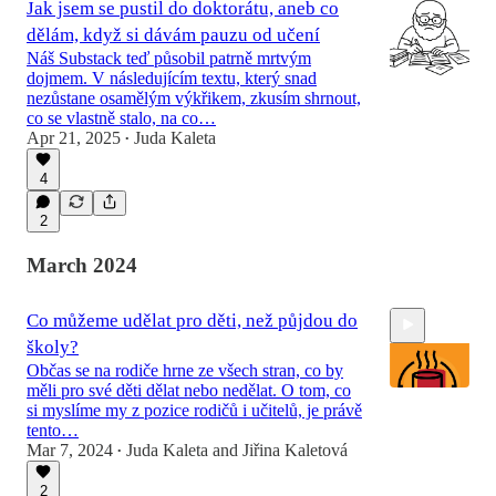
Jak jsem se pustil do doktorátu, aneb co
dělám, když si dávám pauzu od učení
Náš Substack teď působil patrně mrtvým
dojmem. V následujícím textu, který snad
nezůstane osamělým výkřikem, zkusím shrnout,
co se vlastně stalo, na co…
Apr 21, 2025
Juda Kaleta
•
4
2
March 2024
Co můžeme udělat pro děti, než půjdou do
školy?
Občas se na rodiče hrne ze všech stran, co by
měli pro své děti dělat nebo nedělat. O tom, co
si myslíme my z pozice rodičů i učitelů, je právě
tento…
Mar 7, 2024
Juda Kaleta
and
Jiřina Kaletová
52:17
•
2