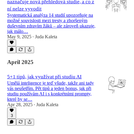
naznačuje nová přehledová studie, a co z
ní nelze vyvodit
Systematická analýza 14 studií upozorňuje na
možné souvislosti mezi tresty a zhoršeným
duševním zdravím žáků – ale zároveň ukazuje,
jak málo…
May 9, 2025
Juda Kaleta
•
April 2025
5+1 tipů, jak využívat při studiu AI
Umělá inteligence je teď všude, takže ani tady
vás neušetřím. Pět tipů a jeden bonus, jak při
studiu používám AI i s konkrétními prompty,
které by se…
Apr 28, 2025
Juda Kaleta
•
3