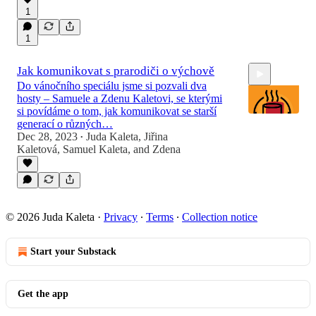
1
1
Jak komunikovat s prarodiči o výchově
Do vánočního speciálu jsme si pozvali dva
hosty – Samuele a Zdenu Kaletovi, se kterými
si povídáme o tom, jak komunikovat se starší
generací o různých…
Dec 28, 2023
Juda Kaleta
,
Jiřina
•
Kaletová
,
Samuel Kaleta
, and
Zdena
58:44
© 2026 Juda Kaleta
·
Privacy
∙
Terms
∙
Collection notice
Start your Substack
Get the app