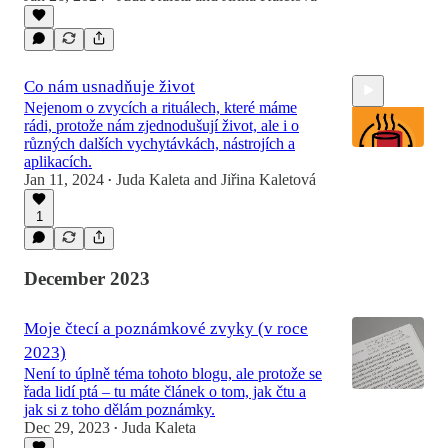
46:14
Co nám usnadňuje život
Nejenom o zvycích a rituálech, které máme
rádi, protože nám zjednodušují život, ale i o
různých dalších vychytávkách, nástrojích a
aplikacích.
Jan 11, 2024
Juda Kaleta
and
Jiřina Kaletová
•
43:35
1
December 2023
Moje čtecí a poznámkové zvyky (v roce
2023)
Není to úplně téma tohoto blogu, ale protože se
řada lidí ptá – tu máte článek o tom, jak čtu a
jak si z toho dělám poznámky.
Dec 29, 2023
Juda Kaleta
•