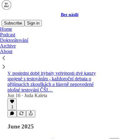
Bez násilí
Subscribe
Sign in
Home
Podcast
Doktorátování
Latest
Top
Discussions
Archive
About
Proč navrhuji testy, když jim (moc)
nevěřím
V poslední době hýbaly veřejností dvě kauzy
spojené s testováním - každoroční debata o
přijímacích zkouškách a hlavně nepovedené
plošné testování ČŠI…
Jun 16
Juda Kaleta
•
1
June 2025