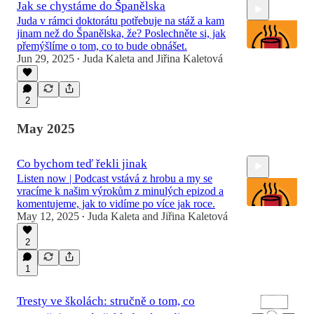
Jak se chystáme do Španělska
Juda v rámci doktorátu potřebuje na stáž a kam
jinam než do Španělska, že? Poslechněte si, jak
přemýšlíme o tom, co to bude obnášet.
Jun 29, 2025
Juda Kaleta
and
Jiřina Kaletová
•
56:13
2
May 2025
Co bychom teď řekli jinak
Listen now | Podcast vstává z hrobu a my se
vracíme k našim výrokům z minulých epizod a
komentujeme, jak to vidíme po více jak roce.
May 12, 2025
Juda Kaleta
and
Jiřina Kaletová
•
2
47:29
1
Tresty ve školách: stručně o tom, co